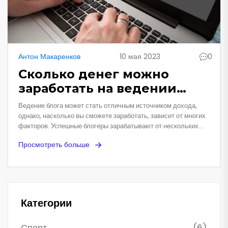
Антон Макаренков
10 мая 2023
0
Сколько денег можно
заработать на ведении
блога?
Ведение блога может стать отличным источником дохода,
однако, насколько вы сможете заработать, зависит от многих
факторов. Успешные блогеры зарабатывают от нескольких
тысяч до нескольких миллионов рублей в месяц. Основные
Просмотреть больше
источники дохода - реклама, партнерские программы и
продажа собственных товаров или услуг. Чтобы получать
стабильный и высокий доход, необходимо постоянно работать
над улучшением контента и привлечением новой аудитории.
Помимо этого, важно терпение и упорство, так как заработать
на ведении блога много денег сразу вряд ли удастся.
Категории
Спорт
(6)