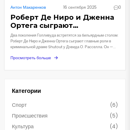
Антон Макаренков
16 сентября 2025
0
Роберт Де Ниро и Дженна
Ортега сыграют
бильярдных мошенников в
Два поколения Голливуда встретятся за бильярдным столом:
фильме Shutout
Роберт Де Ниро и Дженна Ортега сыграют главные роли в
криминальной драме Shutout у Дэвида О. Расселла. Он —
опытный шулер на грани краха, она — дерзкая ученица с
Просмотреть больше
растущими амбициями. Проект выпускает RK Films под
руководством Джеффа Киршенбаума.
Категории
Спорт
(6)
Происшествия
(5)
Культура
(4)