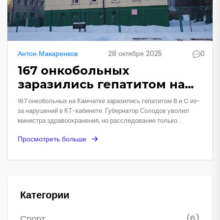
Антон Макаренков
28 октября 2025
0
167 онкобольных
заразились гепатитом на
Камчатке из-за ошибки в
167 онкобольных на Камчатке заразились гепатитом B и C из-
КТ-кабинете
за нарушений в КТ-кабинете. Губернатор Солодов уволил
министра здравоохранения, но расследование только
началось — число жертв может расти.
Просмотреть больше
Категории
Спорт
(6)