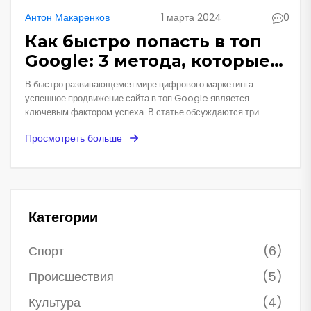
Антон Макаренков
1 марта 2024
0
Как быстро попасть в топ
Google: 3 метода, которые
рекомендуют эксперты
В быстро развивающемся мире цифрового маркетинга
успешное продвижение сайта в топ Google является
ключевым фактором успеха. В статье обсуждаются три
проверенных метода, которые помогут вам быстро оказаться
Просмотреть больше
на первой странице поисковой системы. Секреты и стратегии
от ведущих экспертов, таких как Григорий Чарный, помогут вам
лучше понять современные тенденции и использовать их в
своей работе. Статья также включает мнения других
специалистов, чтобы предоставить полный взгляд на тему.
Категории
Спорт
(6)
Происшествия
(5)
Культура
(4)